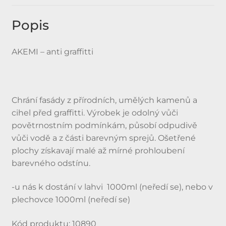
Popis
AKEMI – anti graffitti
Chrání fasády z přírodních, umělých kamenů a
cihel před graffitti. Výrobek je odolný vůči
povětrnostním podmínkám, působí odpudivě
vůči vodě a z části barevným sprejů. Ošetřené
plochy získavají malé až mírné prohloubení
barevného odstínu.
-u nás k dostání v lahvi 1000ml (neředí se), nebo v
plechovce 1000ml (neředí se)
Kód produktu: 10890