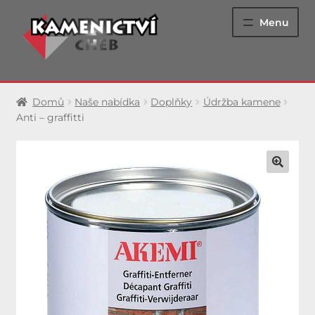
Přeskočit
Přejít
Menu
na
k
navigaci
obsahu
webu
Epitafní hroby
Domů
Naše nabídka
Doplňky
Údržba kamene
Anti – graffitti
Urnové hroby
Jednohroby
Dvojhroby
Luxusní hrobky
Památníky
Renovace