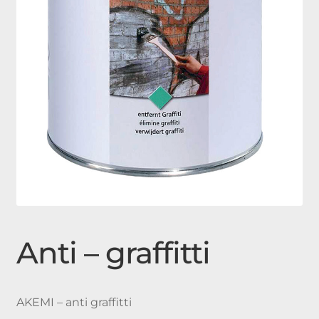
Expan
Doplňky
child
menu
Produkty
Urnové hroby skladem
Jednohroby, Dvojhroby
Anti – graffitti
AKEMI – anti graffitti