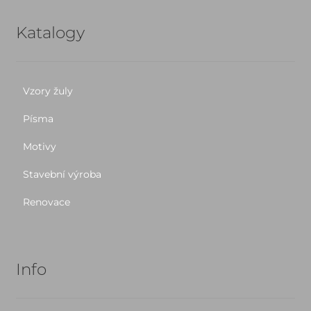
Katalogy
Vzory žuly
Písma
Motivy
Stavební výroba
Renovace
Info