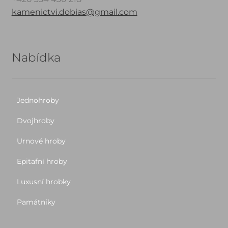
kamenictvi.dobias@gmail.com
Nabídka
Jednohroby
Dvojhroby
Urnové hroby
Epitafní hroby
Luxusní hrobky
Památníky