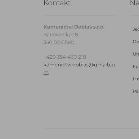
Kontakt
Na
Kamenictví Dobiaš s.r.o.
Je
Karlovarská 18
Dv
350 02 Cheb
Ur
+420 354 430 218
kamenictvi.dobias@gmail.co
Ep
m
Lu
Pa