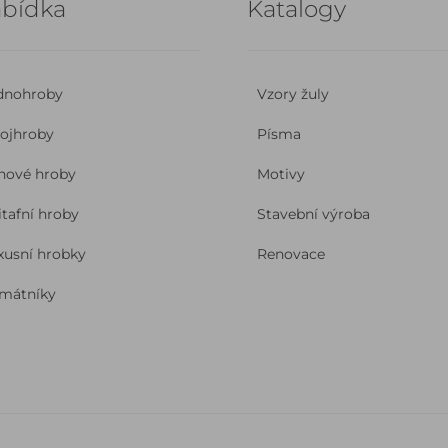
bídka
Katalogy
dnohroby
Vzory žuly
ojhroby
Písma
nové hroby
Motivy
itafní hroby
Stavební výroba
xusní hrobky
Renovace
mátníky