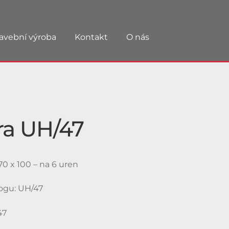
avební výroba
Kontakt
O nás
ra UH/47
0 x 100 – na 6 uren
logu: UH/47
47