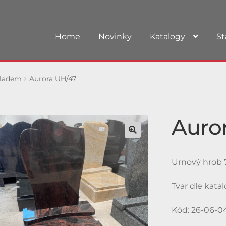
Home
Novinky
Katalogy
St
kladem
Aurora UH/47
Auro
Urnový hrob 7
Tvar dle kata
Kód: 26-06-0