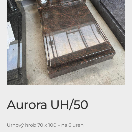
Expan
Doplňky
child
menu
Produkty
Urnové hroby skladem
Jednohroby, Dvojhroby
Aurora UH/50
Urnový hrob 70 x 100 – na 6 uren