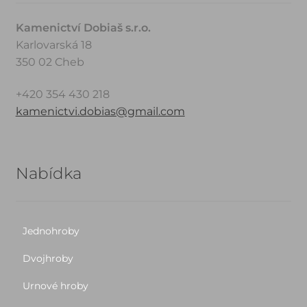
Kamenictví Dobiaš s.r.o.
Karlovarská 18
350 02 Cheb
+420 354 430 218
kamenictvi.dobias@gmail.com
Nabídka
Jednohroby
Dvojhroby
Urnové hroby