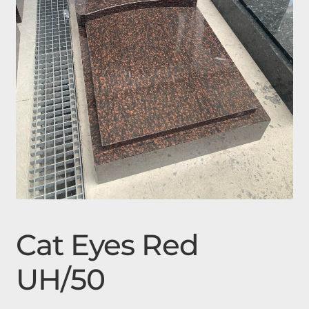
Expan
Doplňky
child
menu
Produkty
Urnové hroby skladem
Jednohroby, Dvojhroby
Cat Eyes Red
UH/50