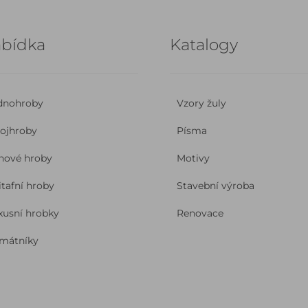
bídka
Katalogy
dnohroby
Vzory žuly
ojhroby
Písma
nové hroby
Motivy
itafní hroby
Stavební výroba
xusní hrobky
Renovace
mátníky