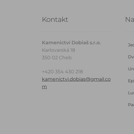
Kontakt
Na
Kamenictví Dobiaš s.r.o.
Je
Karlovarská 18
Dv
350 02 Cheb
Ur
+420 354 430 218
kamenictvi.dobias@gmail.co
Ep
m
Lu
Pa