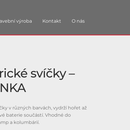
avební výroba
Kontakt
O nás
rické svíčky –
INKA
íčky v různých barvách, vydrží hořet až
vé baterie součástí. Vhodné do
amp a kolumbárií.