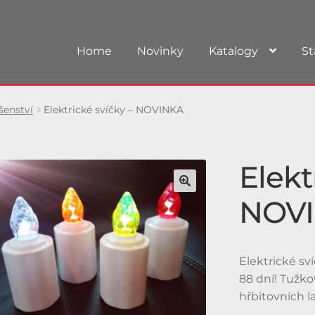
Home
Novinky
Katalogy
St
šenství
Elektrické svíčky – NOVINKA
Elekt
NOV
Elektrické sv
88 dní! Tužko
hřbitovních l