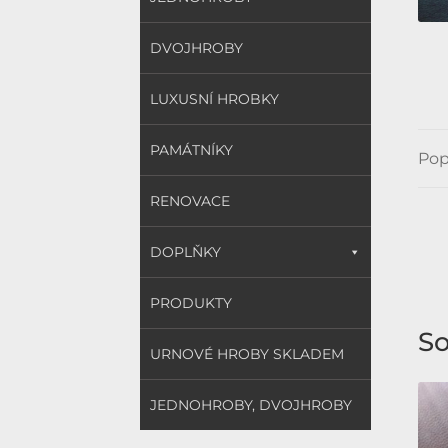
DVOJHROBY
LUXUSNÍ HROBKY
PAMÁTNÍKY
Pop
RENOVACE
DOPLŇKY
PRODUKTY
So
URNOVÉ HROBY SKLADEM
JEDNOHROBY, DVOJHROBY