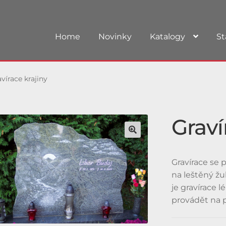
Home
Novinky
Katalogy
St
vírace krajiny
Graví
Gravírace se
na leštěný žu
je gravírace 
provádět na př