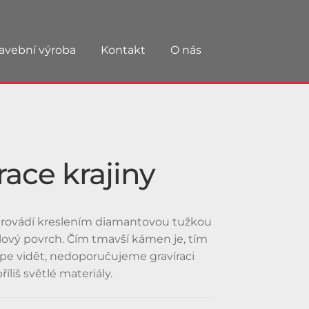
avební výroba
Kontakt
O nás
race krajiny
 provádí kreslením diamantovou tužkou
lový povrch. Čím tmavší kámen je, tím
lépe vidět, nedoporučujeme gravíraci
íliš světlé materiály.