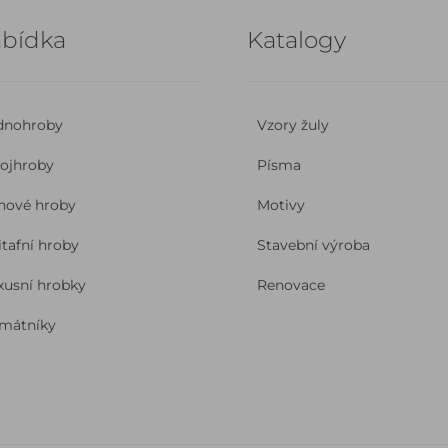
bídka
Katalogy
dnohroby
Vzory žuly
ojhroby
Písma
nové hroby
Motivy
itafní hroby
Stavební výroba
xusní hrobky
Renovace
mátníky