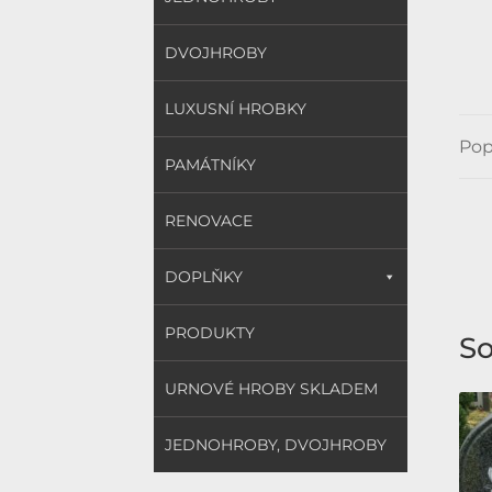
DVOJHROBY
LUXUSNÍ HROBKY
Pop
PAMÁTNÍKY
RENOVACE
DOPLŇKY
PRODUKTY
So
URNOVÉ HROBY SKLADEM
JEDNOHROBY, DVOJHROBY