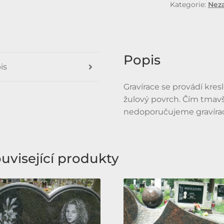
Kategorie:
Nez
Popis
is
Gravírace se provádí kre
žulový povrch. Čím tmavší
nedoporučujeme gravíraci 
uvisející produkty