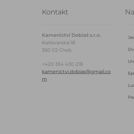
Kontakt
Na
Kamenictví Dobiaš s.r.o.
Je
Karlovarská 18
Dv
350 02 Cheb
Ur
+420 354 430 218
kamenictvi.dobias@gmail.co
Ep
m
Lu
Pa