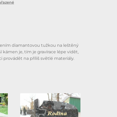
ařazené
slením diamantovou tužkou na leštěný
 kámen je, tím je gravírace lépe vidět,
provádět na příliš světlé materiály.