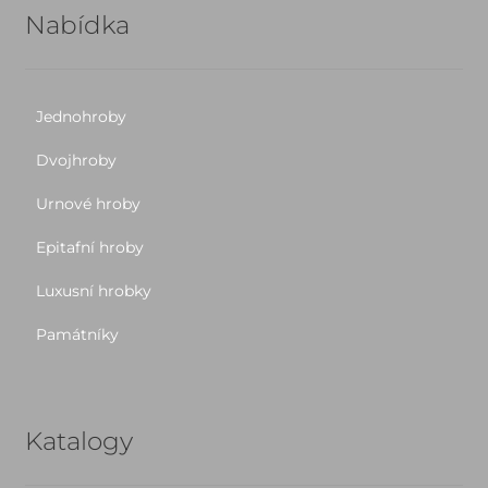
Nabídka
Jednohroby
Dvojhroby
Urnové hroby
Epitafní hroby
Luxusní hrobky
Památníky
Katalogy