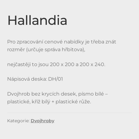
Expan
Doplňky
Hallandia
child
menu
Produkty
Pro zpracování cenové nabídky je třeba znát
Urnové hroby skladem
rozměr (určuje správa hřbitova),
Jednohroby, Dvojhroby
nejčastěji to jsou 200 x 200 a 200 x 240.
Nápisová deska: DH/01
Dvojhrob bez krycích desek, písmo bílé –
plastické, kříž bílý + plastické růže.
Kategorie:
Dvojhroby