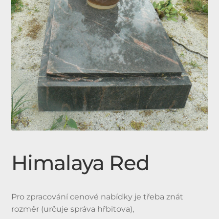
Expan
Doplňky
child
menu
Produkty
Urnové hroby skladem
Jednohroby, Dvojhroby
Himalaya Red
Pro zpracování cenové nabídky je třeba znát
rozměr (určuje správa hřbitova),