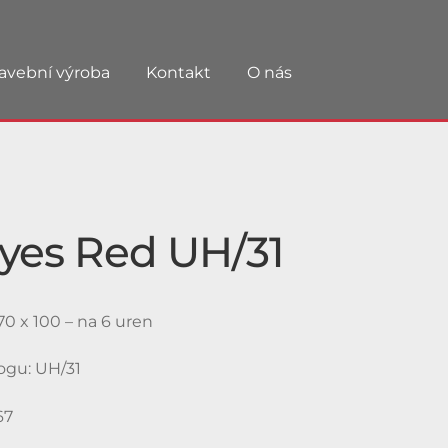
avební výroba
Kontakt
O nás
Eyes Red UH/31
0 x 100 – na 6 uren
logu: UH/31
67