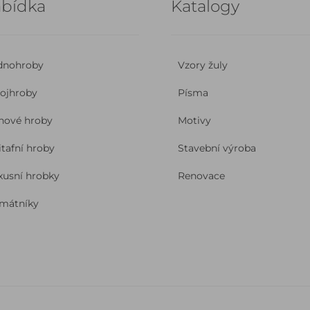
bídka
Katalogy
dnohroby
Vzory žuly
ojhroby
Písma
nové hroby
Motivy
itafní hroby
Stavební výroba
xusní hrobky
Renovace
mátníky