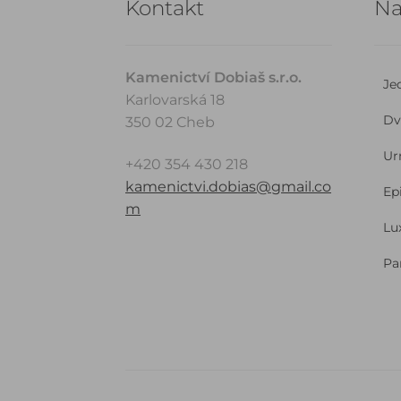
Kontakt
Na
Kamenictví Dobiaš s.r.o.
Je
Karlovarská 18
Dv
350 02 Cheb
Ur
+420 354 430 218
kamenictvi.dobias@gmail.co
Ep
m
Lu
Pa