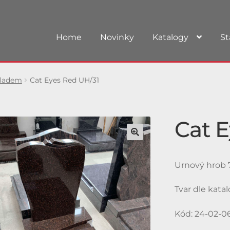
Home
Novinky
Katalogy
St
kladem
Cat Eyes Red UH/31
Cat 
Urnový hrob 7
Tvar dle kata
Kód: 24-02-0