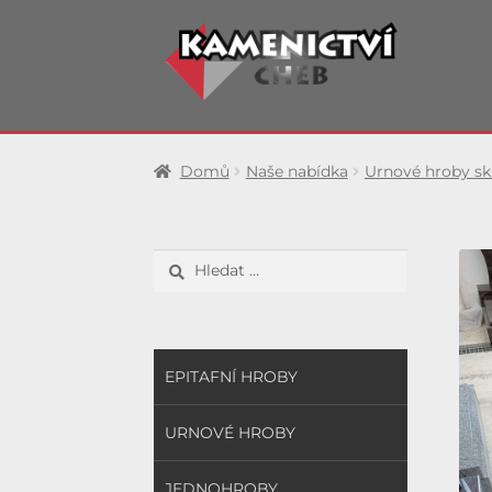
Přeskočit
Přejít
na
k
navigaci
obsahu
webu
Domů
Naše nabídka
Urnové hroby s
Vyhledávání
EPITAFNÍ HROBY
URNOVÉ HROBY
JEDNOHROBY