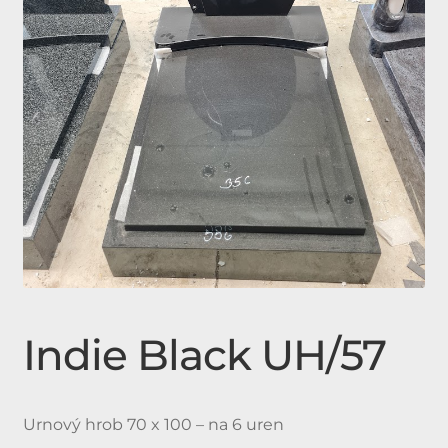
Expan
Doplňky
child
menu
Produkty
Urnové hroby skladem
Jednohroby, Dvojhroby
Indie Black UH/57
Urnový hrob 70 x 100 – na 6 uren