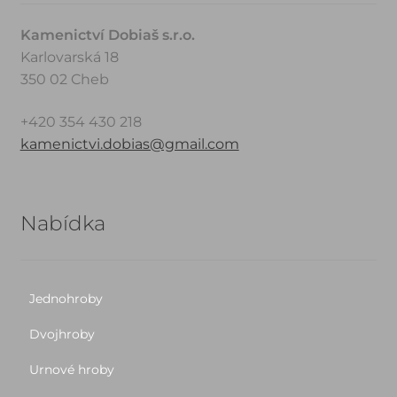
Kamenictví Dobiaš s.r.o.
Karlovarská 18
350 02 Cheb
+420 354 430 218
kamenictvi.dobias@gmail.com
Nabídka
Jednohroby
Dvojhroby
Urnové hroby