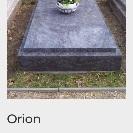
Expan
Doplňky
child
menu
Produkty
Urnové hroby skladem
Jednohroby, Dvojhroby
Orion