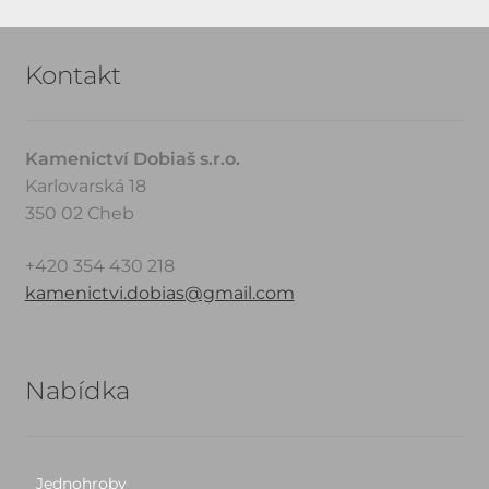
Kontakt
Kamenictví Dobiaš s.r.o.
Karlovarská 18
350 02 Cheb
+420 354 430 218
kamenictvi.dobias@gmail.com
Nabídka
Jednohroby