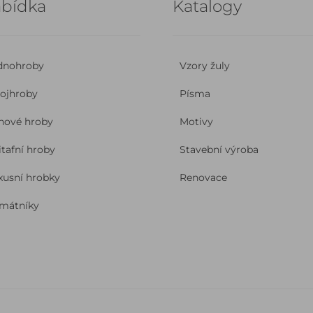
bídka
Katalogy
dnohroby
Vzory žuly
ojhroby
Písma
nové hroby
Motivy
itafní hroby
Stavební výroba
xusní hrobky
Renovace
mátníky