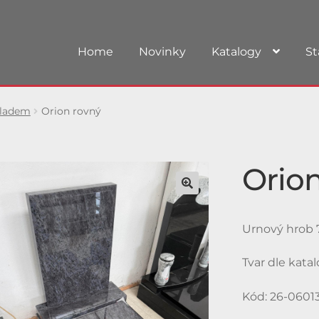
Home
Novinky
Katalogy
St
kladem
Orion rovný
Orion
Urnový hrob 7
Tvar dle kata
Kód: 26-0601