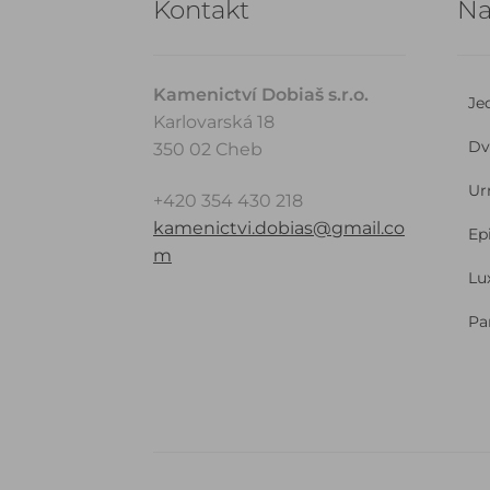
Kontakt
Na
Kamenictví Dobiaš s.r.o.
Je
Karlovarská 18
Dv
350 02 Cheb
Ur
+420 354 430 218
kamenictvi.dobias@gmail.co
Ep
m
Lu
Pa