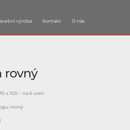
avební výroba
Kontakt
O nás
 rovný
0 x 100 – na 6 uren
logu: rovný
3