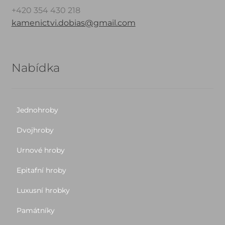
+420 354 430 218
kamenictvi.dobias@gmail.com
Nabídka
Jednohroby
Dvojhroby
Urnové hroby
Epitafní hroby
Luxusní hrobky
Památníky