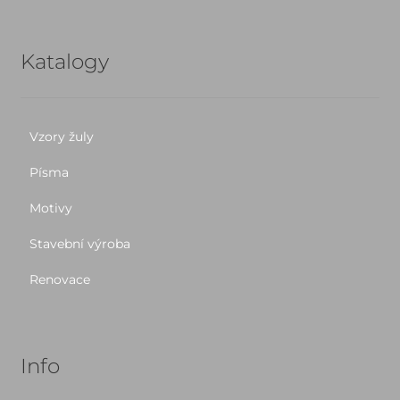
Katalogy
Vzory žuly
Písma
Motivy
Stavební výroba
Renovace
Info