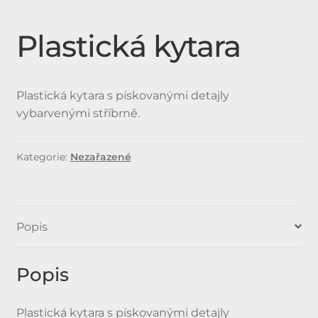
Expan
Doplňky
Plastická kytara
child
menu
Produkty
Plastická kytara s pískovanými detajly
Urnové hroby skladem
vybarvenými stříbrně.
Jednohroby, Dvojhroby
Kategorie:
Nezařazené
Popis
Popis
Plastická kytara s pískovanými detajly