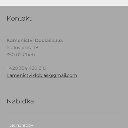
Kontakt
Kamenictví Dobiaš s.r.o.
Karlovarská 18
350 02 Cheb
+420 354 430 218
kamenictvi.dobias@gmail.com
Nabídka
Jednohroby