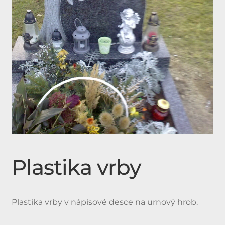
Expan
Doplňky
child
menu
Produkty
Urnové hroby skladem
Jednohroby, Dvojhroby
Plastika vrby
Plastika vrby v nápisové desce na urnový hrob.