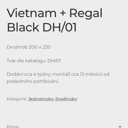
Vietnam + Regal
Expan
Doplňky
child
Black DH/01
menu
Produkty
Urnové hroby skladem
Dvojhrob 200 x 230
Jednohroby, Dvojhroby
Tvar dle katalogu: DH/01
Dodání cca 4 týdny, montáž cca 12 měsíců od
posledního pohřbívání.
Kategorie:
Jednohroby, Dvojhroby
Popis