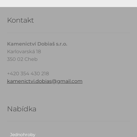
Kontakt
Kamenictví Dobiaš s.r.o.
Karlovarská 18
350 02 Cheb
+420 354 430 218
kamenictvi.dobias@gmail.com
Nabídka
Jednohroby