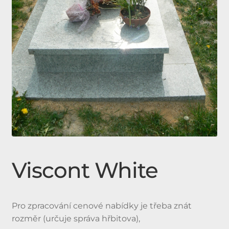
Expan
Doplňky
child
menu
Produkty
Urnové hroby skladem
Jednohroby, Dvojhroby
Viscont White
Pro zpracování cenové nabídky je třeba znát
rozměr (určuje správa hřbitova),