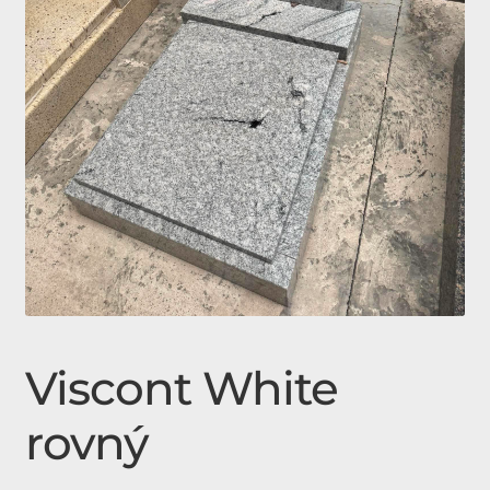
Expan
Doplňky
child
menu
Produkty
Urnové hroby skladem
Jednohroby, Dvojhroby
Viscont White
rovný