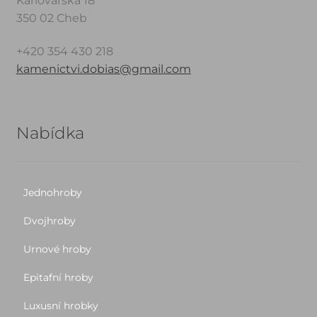
Karlovarská 18
350 02 Cheb
+420 354 430 218
kamenictvi.dobias@gmail.com
Nabídka
Jednohroby
Dvojhroby
Urnové hroby
Epitafní hroby
Luxusní hrobky