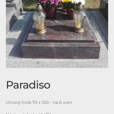
Expan
Doplňky
child
menu
Produkty
Urnové hroby skladem
Jednohroby, Dvojhroby
Paradiso
Urnový hrob 70 x 100 – na 6 uren