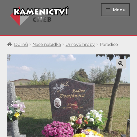
Přeskočit
Přejít
Menu
na
k
navigaci
obsahu
webu
Epitafní hroby
Domů
Naše nabídka
Urnové hroby
Paradiso
Urnové hroby
Jednohroby
Dvojhroby
Luxusní hrobky
Památníky
Renovace