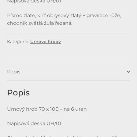
Nápisová deska UH/01
Písmo zlaté, kříž obrysový zlatý + gravírace růže,
chodník světlá žula řezaná.
Kategorie:
Urnové hroby
Popis
Popis
Urnový hrob 70 x 100 – na 6 uren
Nápisová deska UH/01