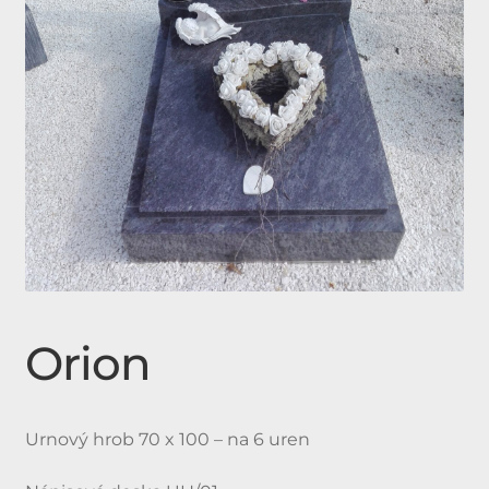
Expan
Doplňky
child
menu
Produkty
Urnové hroby skladem
Jednohroby, Dvojhroby
Orion
Urnový hrob 70 x 100 – na 6 uren