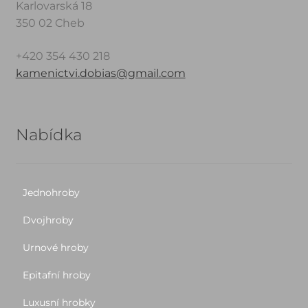
Karlovarská 18
350 02 Cheb
+420 354 430 218
kamenictvi.dobias@gmail.com
Nabídka
Jednohroby
Dvojhroby
Urnové hroby
Epitafní hroby
Luxusní hrobky