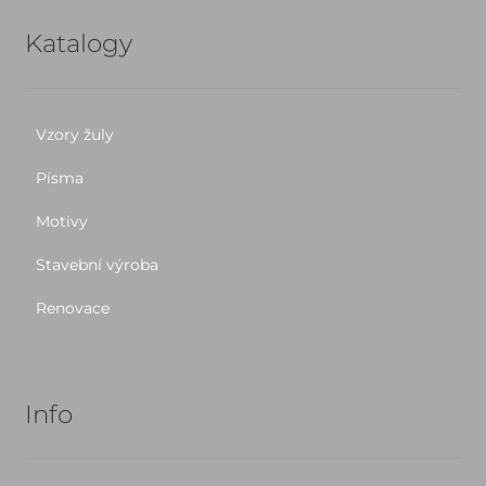
Katalogy
Vzory žuly
Písma
Motivy
Stavební výroba
Renovace
Info