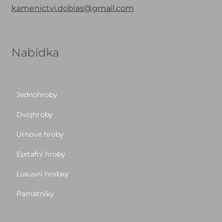
kamenictvi.dobias@gmail.com
Nabídka
Jednohroby
Dvojhroby
Urnové hroby
Epitafní hroby
Luxusní hrobky
Památníky