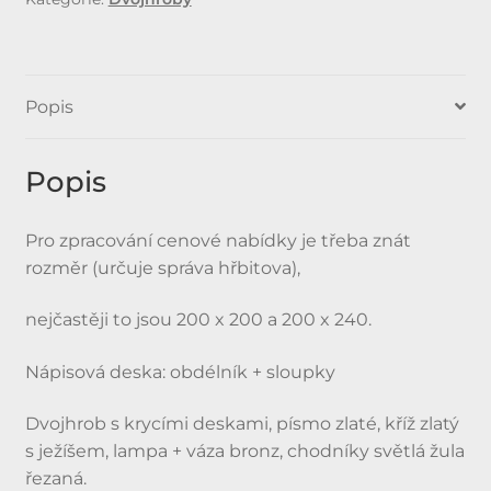
Popis
Popis
Pro zpracování cenové nabídky je třeba znát
rozměr (určuje správa hřbitova),
nejčastěji to jsou 200 x 200 a 200 x 240.
Nápisová deska: obdélník + sloupky
Dvojhrob s krycími deskami, písmo zlaté, kříž zlatý
s ježíšem, lampa + váza bronz, chodníky světlá žula
řezaná.