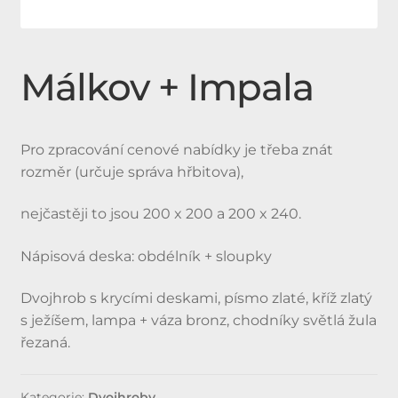
Expan
Doplňky
child
Málkov + Impala
menu
Produkty
Urnové hroby skladem
Pro zpracování cenové nabídky je třeba znát
rozměr (určuje správa hřbitova),
Jednohroby, Dvojhroby
nejčastěji to jsou 200 x 200 a 200 x 240.
Nápisová deska: obdélník + sloupky
Dvojhrob s krycími deskami, písmo zlaté, kříž zlatý
s ježíšem, lampa + váza bronz, chodníky světlá žula
řezaná.
Kategorie:
Dvojhroby