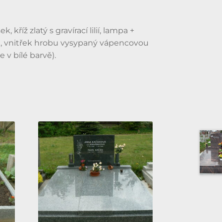
 kříž zlatý s gravírací lilií, lampa +
an, vnitřek hrobu vysypaný vápencovou
e v bílé barvě).