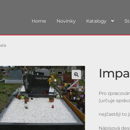
Home
Novinky
Katalogy
St
ala
Impa
Pro zpracován
(určuje správa
nejčastěji to 
Nápisová desk