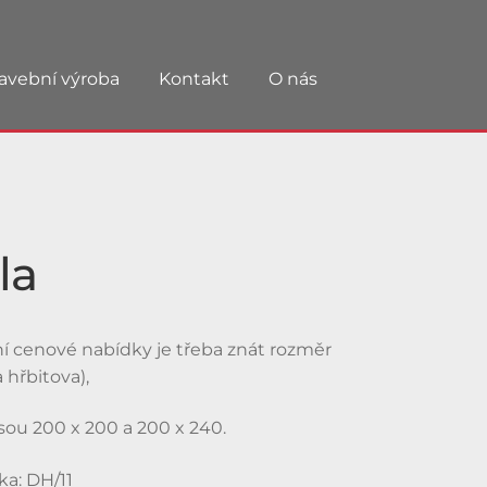
avební výroba
Kontakt
O nás
la
í cenové nabídky je třeba znát rozměr
 hřbitova),
jsou 200 x 200 a 200 x 240.
a: DH/11