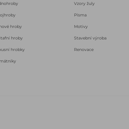
dnohroby
Vzory žuly
ojhroby
Písma
nové hroby
Motivy
itafní hroby
Stavební výroba
xusní hrobky
Renovace
mátníky