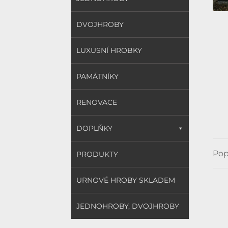
DVOJHROBY
LUXUSNÍ HROBKY
PAMÁTNÍKY
RENOVACE
DOPLŇKY
Pop
PRODUKTY
URNOVÉ HROBY SKLADEM
JEDNOHROBY, DVOJHROBY