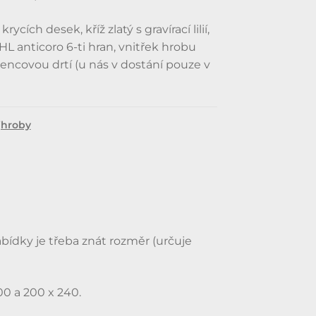
ycích desek, kříž zlatý s gravírací lilií,
HL anticoro 6-ti hran, vnitřek hrobu
ncovou drtí (u nás v dostání pouze v
jhroby
bídky je třeba znát rozměr (určuje
00 a 200 x 240.