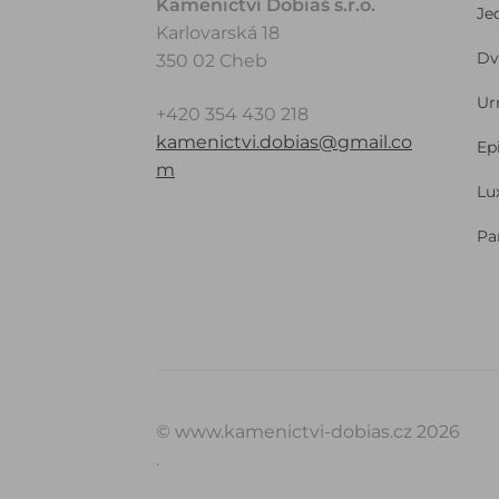
Kamenictví Dobiaš s.r.o.
Je
Karlovarská 18
Dv
350 02 Cheb
Ur
+420 354 430 218
kamenictvi.dobias@gmail.co
Ep
m
Lu
Pa
© www.kamenictvi-dobias.cz 2026
.