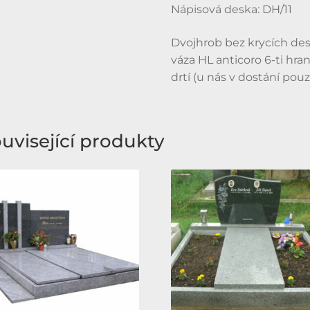
Nápisová deska: DH/11
Dvojhrob bez krycích desek,
váza HL anticoro 6-ti hr
drtí (u nás v dostání pouz
uvisející produkty