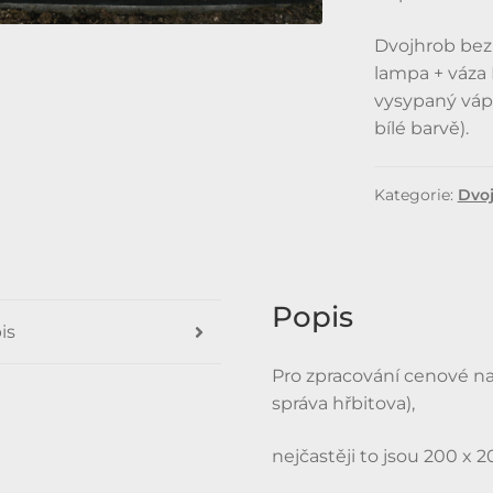
Dvojhrob bez kr
lampa + váza 
vysypaný vápe
bílé barvě).
Kategorie:
Dvo
Popis
is
Pro zpracování cenové na
správa hřbitova),
nejčastěji to jsou 200 x 2