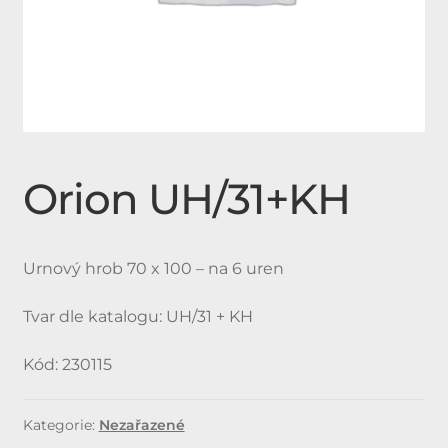
Expan
Doplňky
child
menu
Produkty
Urnové hroby skladem
Orion UH/31+KH
Jednohroby, Dvojhroby
Urnový hrob 70 x 100 – na 6 uren
Tvar dle katalogu: UH/31 + KH
Kód: 230115
Kategorie:
Nezařazené