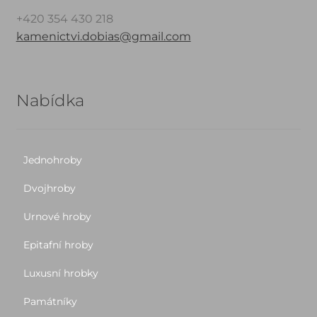
+420 354 430 218
kamenictvi.dobias@gmail.com
Nabídka
Jednohroby
Dvojhroby
Urnové hroby
Epitafní hroby
Luxusní hrobky
Památníky