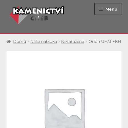
Přeskočit
Přejít
Menu
na
k
navigaci
obsahu
webu
Epitafní hroby
Domů
Naše nabídka
Nezařazené
Orion UH/31+KH
Urnové hroby
Jednohroby
Dvojhroby
Luxusní hrobky
Památníky
Renovace