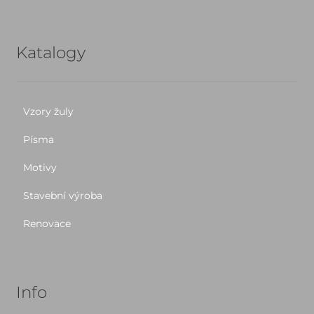
Katalogy
Vzory žuly
Písma
Motivy
Stavební výroba
Renovace
Info